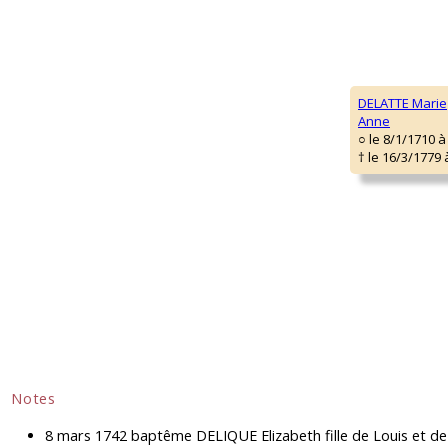
DELATTE Marie
Anne
○ le 8/1/1710 
† le 16/3/1779
Notes
8 mars 1742 baptême DELIQUE Elizabeth fille de Louis et 