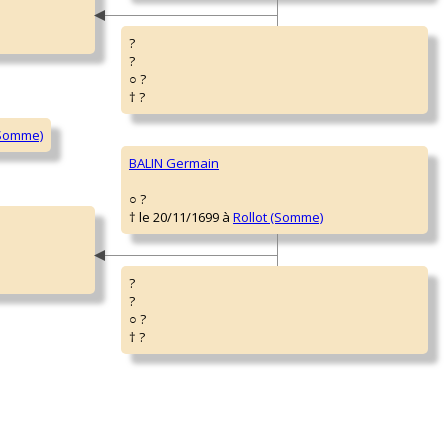
?
?
○ ?
† ?
BALIN Germain
○ ?
† le 20/11/1699 à
Rollot (Somme)
?
?
○ ?
† ?