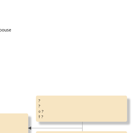
épouse
?
?
○ ?
† ?