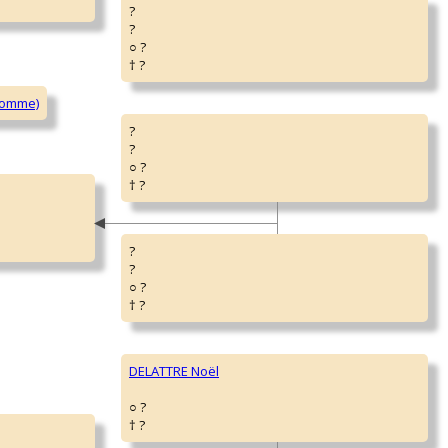
?
?
○ ?
† ?
?
?
○ ?
† ?
?
?
○ ?
† ?
DELATTRE Noël
○ ?
† ?