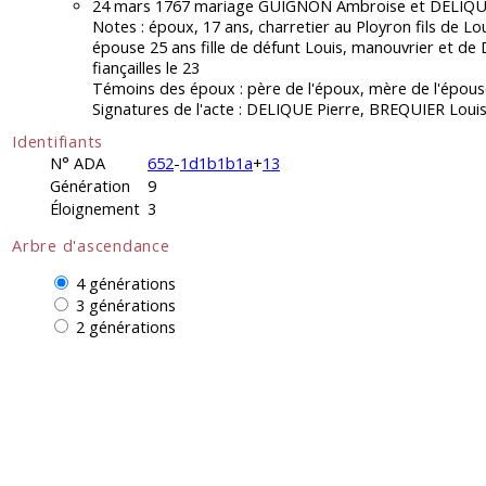
24 mars 1767 mariage GUIGNON Ambroise et DELIQUE
Notes : époux, 17 ans, charretier au Ployron fils de L
épouse 25 ans fille de défunt Louis, manouvrier et 
fiançailles le 23
Témoins des époux : père de l'époux, mère de l'épous
Signatures de l'acte : DELIQUE Pierre, BREQUIER Loui
Identifiants
N° ADA
652
-
1d1b1b1a
+
13
Génération
9
Éloignement
3
Arbre d'ascendance
4 générations
3 générations
2 générations