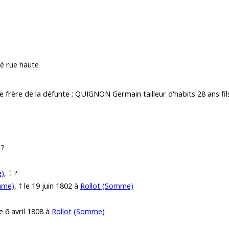
é rue haute
frère de la défunte ; QUIGNON Germain tailleur d'habits 28 ans fils
 ?
e)
, † ?
mme)
, † le 19 juin 1802 à
Rollot (Somme)
le 6 avril 1808 à
Rollot (Somme)