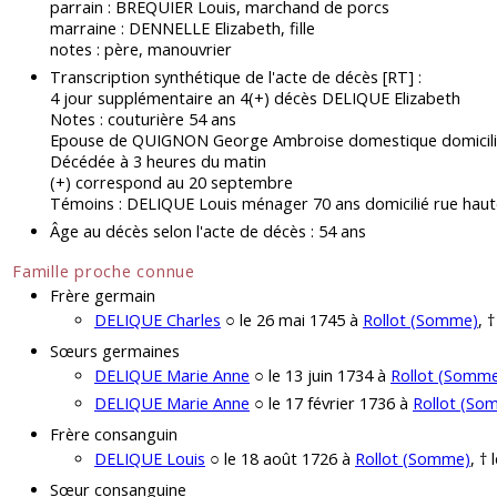
parrain : BREQUIER Louis, marchand de porcs
marraine : DENNELLE Elizabeth, fille
notes : père, manouvrier
Transcription synthétique de l'acte de décès [RT] :
4 jour supplémentaire an 4(+) décès DELIQUE Elizabeth
Notes : couturière 54 ans
Epouse de QUIGNON George Ambroise domestique domicili
Décédée à 3 heures du matin
(+) correspond au 20 septembre
Témoins : DELIQUE Louis ménager 70 ans domicilié rue haute 
Âge au décès selon l'acte de décès : 54 ans
Famille proche connue
Frère germain
DELIQUE Charles
○ le 26 mai 1745 à
Rollot (Somme)
, †
Sœurs germaines
DELIQUE Marie Anne
○ le 13 juin 1734 à
Rollot (Somm
DELIQUE Marie Anne
○ le 17 février 1736 à
Rollot (So
Frère consanguin
DELIQUE Louis
○ le 18 août 1726 à
Rollot (Somme)
, † 
Sœur consanguine