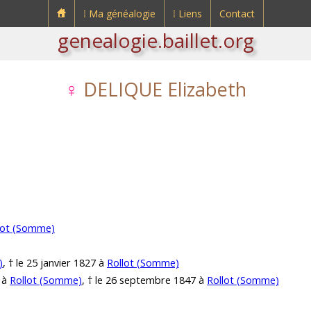
⁞ Ma généalogie
⁞ Liens
Contact
genealogie.baillet.org
♀
DELIQUE Elizabeth
lot (Somme)
)
, † le 25 janvier 1827 à
Rollot (Somme)
 à
Rollot (Somme)
, † le 26 septembre 1847 à
Rollot (Somme)