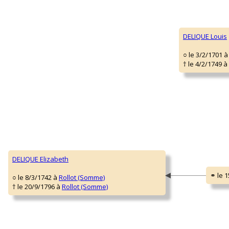
DELIQUE Louis
○ le 3/2/1701 
† le 4/2/1749 à
DELIQUE Elizabeth
○ le 8/3/1742 à
Rollot (Somme)
† le 20/9/1796 à
Rollot (Somme)