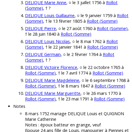
DELIQUE Marie Anne
, ○ le 3 juillet 1756 à
Rollot
(Somme)
, † ?
DELIQUE Louis Guillaume
, ○ le 9 janvier 1759 à
Rollot
(Somme)
, † le 13 février 1805 à
Rollot (Somme)
DELIQUE Pierre
, ○ le 27 août 1760 à
Rollot (Somme)
,
† le 28 juin 1840 à
Rollot (Somme)
DELIQUE Louis Nicolas
, ○ le 8 mai 1762 à
Rollot
(Somme)
, † le 22 janvier 1841 à
Rollot (Somme)
DELIQUE Germain
, ○ le 2 février 1764 à
Rollot
(Somme)
, † ?
DELIQUE Victoire Florence
, ○ le 22 octobre 1765 à
Rollot (Somme)
, † le 7 avril 1774 à
Rollot (Somme)
DELIQUE Marie Magdeleine
, ○ le 6 septembre 1768 à
Rollot (Somme)
, † le 8 mars 1847 à
Rollot (Somme)
DELIQUE Marie Margueritte
, ○ le 26 mars 1770 à
Rollot (Somme)
, † le 23 mai 1791 à
Rollot (Somme)
Notes
8 mars 1752 mariage DELIQUE Louis et QUIGNON
Marie Catherine
Notes : époux batteur en grange, veuf
Epouse 24 ans fille de Louis, manouvrier à Piennes et