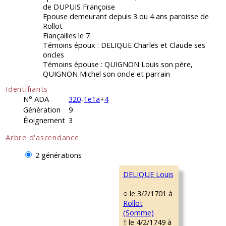
de DUPUIS Françoise
Epouse demeurant depuis 3 ou 4 ans paroisse de
Rollot
Fiançailles le 7
Témoins époux : DELIQUE Charles et Claude ses
oncles
Témoins épouse : QUIGNON Louis son père,
QUIGNON Michel son oncle et parrain
Identifiants
N° ADA
320
-
1e1a
+
4
Génération
9
Éloignement
3
Arbre d'ascendance
2 générations
DELIQUE Louis
○ le 3/2/1701 à
Rollot
(Somme)
† le 4/2/1749 à