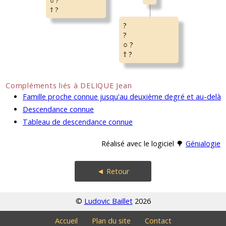
○ ?
† ?
?
?
○ ?
† ?
Compléments liés à DELIQUE Jean
Famille proche connue jusqu'au deuxième degré et au-delà
Descendance connue
Tableau de descendance connue
Réalisé avec le logiciel 🌳
Génialogie
◄ Retour
©
Ludovic Baillet
2026
Accueil
Plan du site
Contact