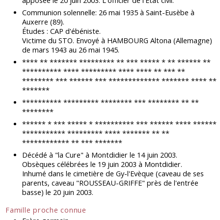
apposée le 20 juin 2003. L'officier de l'Etat civil.
Communion solennelle: 26 mai 1935 à Saint-Eusèbe à
Auxerre (89).
Études : CAP d'ébéniste.
Victime du STO. Envoyé à HAMBOURG Altona (Allemagne)
de mars 1943 au 26 mai 1945.
**** ** ******* ********* ** *** ***** * ** ****** **
********** **** ********* **** **** ** *** **
******** *** ****** *** ************* ******* **** **
*******
********** ********* ******** *** ******** ** **
********
****** * *** ***** * ********** *** ****** **** ******
*********** ********* **** ******* ** **
************ ** *** *******
Décédé à "la Cure" à Montdidier le 14 juin 2003.
Obsèques célébrées le 19 juin 2003 à Montdidier.
Inhumé dans le cimetière de Gy-l'Evèque (caveau de ses
parents, caveau "ROUSSEAU-GRIFFE" près de l'entrée
basse) le 20 juin 2003.
Famille proche connue