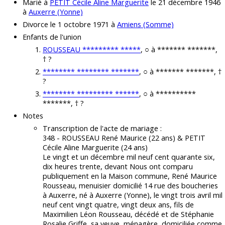
Marié à
PETIT Cécile Aline Marguerite
le 21 décembre 1946
à
Auxerre (Yonne)
Divorce le 1 octobre 1971 à
Amiens (Somme)
Enfants de l'union
ROUSSEAU ********* *****
, ○ à ******* *******,
† ?
******** ******** *******
, ○ à ******* *******, †
?
******** ********* ******
, ○ à **********
*******, † ?
Notes
Transcription de l'acte de mariage :
348 - ROUSSEAU René Maurice (22 ans) & PETIT
Cécile Aline Marguerite (24 ans)
Le vingt et un décembre mil neuf cent quarante six,
dix heures trente, devant Nous ont comparu
publiquement en la Maison commune, René Maurice
Rousseau, menuisier domicilié 14 rue des boucheries
à Auxerre, né à Auxerre (Yonne), le vingt trois avril mil
neuf cent vingt quatre, vingt deux ans, fils de
Maximilien Léon Rousseau, décédé et de Stéphanie
Rosalie Griffe, sa veuve, ménagère, domiciliée comme