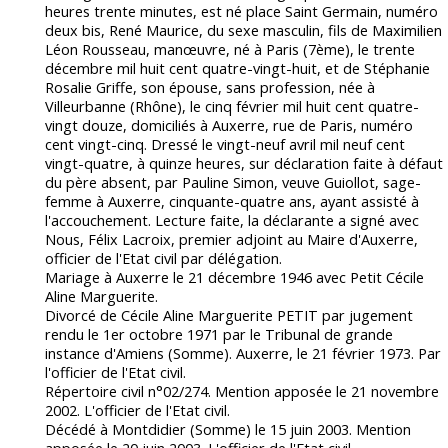
heures trente minutes, est né place Saint Germain, numéro
deux bis, René Maurice, du sexe masculin, fils de Maximilien
Léon Rousseau, manœuvre, né à Paris (7ème), le trente
décembre mil huit cent quatre-vingt-huit, et de Stéphanie
Rosalie Griffe, son épouse, sans profession, née à
Villeurbanne (Rhône), le cinq février mil huit cent quatre-
vingt douze, domiciliés à Auxerre, rue de Paris, numéro
cent vingt-cinq. Dressé le vingt-neuf avril mil neuf cent
vingt-quatre, à quinze heures, sur déclaration faite à défaut
du père absent, par Pauline Simon, veuve Guiollot, sage-
femme à Auxerre, cinquante-quatre ans, ayant assisté à
l'accouchement. Lecture faite, la déclarante a signé avec
Nous, Félix Lacroix, premier adjoint au Maire d'Auxerre,
officier de l'Etat civil par délégation.
Mariage à Auxerre le 21 décembre 1946 avec Petit Cécile
Aline Marguerite.
Divorcé de Cécile Aline Marguerite PETIT par jugement
rendu le 1er octobre 1971 par le Tribunal de grande
instance d'Amiens (Somme). Auxerre, le 21 février 1973. Par
l'officier de l'Etat civil.
Répertoire civil n°02/274. Mention apposée le 21 novembre
2002. L'officier de l'Etat civil.
Décédé à Montdidier (Somme) le 15 juin 2003. Mention