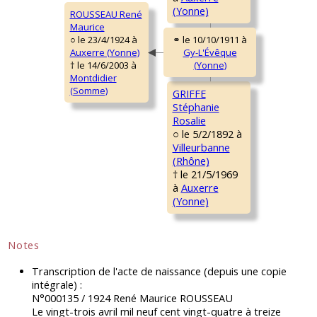
(Yonne)
ROUSSEAU René
Maurice
○ le 23/4/1924 à
Auxerre (Yonne)
† le 14/6/2003 à
Montdidier
(Somme)
GRIFFE
Stéphanie
Rosalie
○ le 5/2/1892 à
Villeurbanne
(Rhône)
† le 21/5/1969
à
Auxerre
(Yonne)
Notes
Transcription de l'acte de naissance (depuis une copie
intégrale) :
N°000135 / 1924 René Maurice ROUSSEAU
Le vingt-trois avril mil neuf cent vingt-quatre à treize