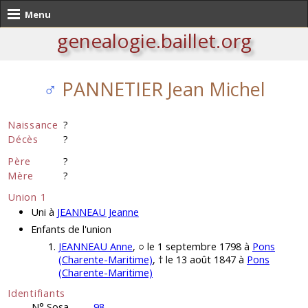
Menu
genealogie.baillet.org
♂
PANNETIER Jean Michel
Naissance
?
Décès
?
Père
?
Mère
?
Union 1
Uni à
JEANNEAU Jeanne
Enfants de l'union
JEANNEAU Anne
, ○ le 1 septembre 1798 à
Pons
(Charente-Maritime)
, † le 13 août 1847 à
Pons
(Charente-Maritime)
Identifiants
N° Sosa
98