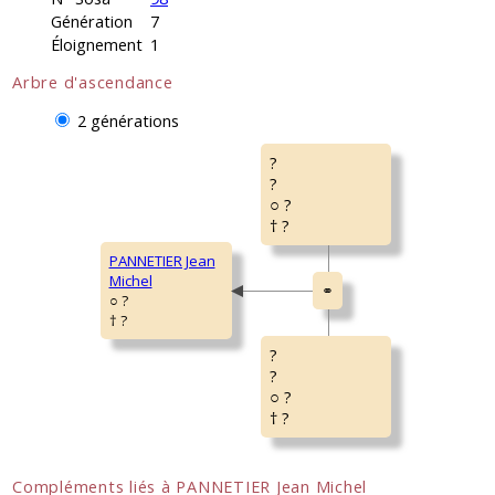
Génération
7
Éloignement
1
Arbre d'ascendance
2 générations
?
?
○ ?
† ?
PANNETIER Jean
Michel
○ ?
† ?
?
?
○ ?
† ?
Compléments liés à PANNETIER Jean Michel