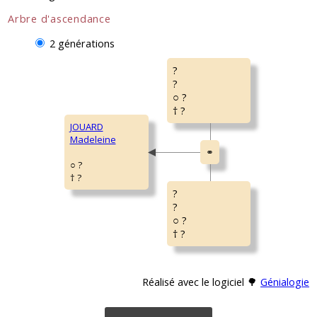
Arbre d'ascendance
2 générations
?
?
○ ?
† ?
JOUARD
Madeleine
○ ?
† ?
?
?
○ ?
† ?
Réalisé avec le logiciel 🌳
Génialogie