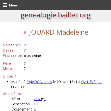
Menu
genealogie.baillet.org
♀
JOUARD Madeleine
Naissance
?
Décès
?
Profession
madeleine
Père
?
Mère
?
Union 1
Mariée à
PAJADON Louis
le 29 avril 1641 à
Gy-L'Évêque
(Yonne)
Identifiants
N° AC
7180
=
3
Génération
13
Éloignement
2