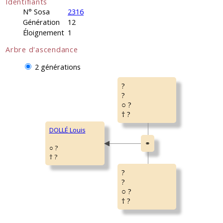
Identifiants
N° Sosa
2316
Génération
12
Éloignement
1
Arbre d'ascendance
2 générations
?
?
○ ?
† ?
DOLLÉ Louis
○ ?
† ?
?
?
○ ?
† ?