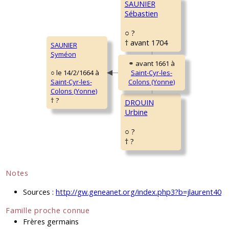
SAUNIER
Sébastien
○ ?
† avant 1704
SAUNIER
Syméon
○ le 14/2/1664 à
Saint-Cyr-les-
Colons (Yonne)
† ?
DROUIN
Urbine
○ ?
† ?
Notes
Sources :
http://gw.geneanet.org/index.php3?b=jlaurent40
Famille proche connue
Frères germains