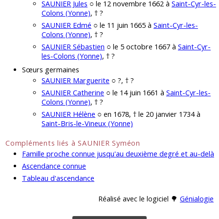
SAUNIER Jules
○ le 12 novembre 1662 à
Saint-Cyr-les-
Colons (Yonne)
, † ?
SAUNIER Edmé
○ le 11 juin 1665 à
Saint-Cyr-les-
Colons (Yonne)
, † ?
SAUNIER Sébastien
○ le 5 octobre 1667 à
Saint-Cyr-
les-Colons (Yonne)
, † ?
Sœurs germaines
SAUNIER Marguerite
○ ?, † ?
SAUNIER Catherine
○ le 14 juin 1661 à
Saint-Cyr-les-
Colons (Yonne)
, † ?
SAUNIER Hélène
○ en 1678, † le 20 janvier 1734 à
Saint-Bris-le-Vineux (Yonne)
Compléments liés à SAUNIER Syméon
Famille proche connue jusqu'au deuxième degré et au-delà
Ascendance connue
Tableau d'ascendance
Réalisé avec le logiciel 🌳
Génialogie