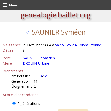
Menu
genealogie.baillet.org
♂
SAUNIER Syméon
Naissance
le 14 février 1664 à
Saint-Cyr-les-Colons (Yonne)
Décès
?
Père
SAUNIER Sébastien
Mère
DROUIN Urbine
Identifiants
N° Pelissier
3330
-
1d
Génération
11
Éloignement
2
Arbre d'ascendance
2 générations