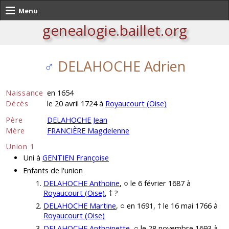
Menu
genealogie.baillet.org
♂
DELAHOCHE Adrien
Naissance
en 1654
Décès
le 20 avril 1724 à
Royaucourt (Oise)
Père
DELAHOCHE Jean
Mère
FRANCIÈRE Magdelenne
Union 1
Uni à
GENTIEN Françoise
Enfants de l'union
DELAHOCHE Anthoine
, ○ le 6 février 1687 à
Royaucourt (Oise)
, † ?
DELAHOCHE Martine
, ○ en 1691, † le 16 mai 1766 à
Royaucourt (Oise)
DELAHOCHE Anthoinette
, ○ le 28 novembre 1693 à