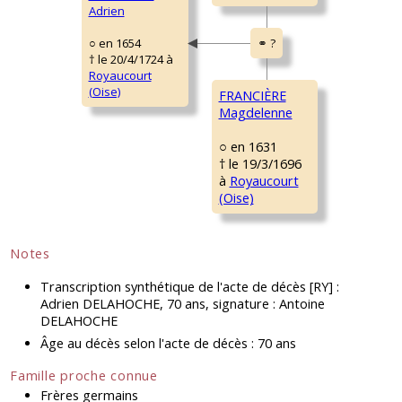
Adrien
○ en 1654
† le 20/4/1724 à
Royaucourt
(Oise)
FRANCIÈRE
Magdelenne
○ en 1631
† le 19/3/1696
à
Royaucourt
(Oise)
Notes
Transcription synthétique de l'acte de décès [RY] :
Adrien DELAHOCHE, 70 ans, signature : Antoine
DELAHOCHE
Âge au décès selon l'acte de décès : 70 ans
Famille proche connue
Frères germains