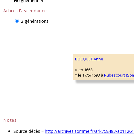
Éloignement
4
Arbre d'ascendance
2 générations
BOCQUET Anne
○ en 1668
† le 17/5/1693 à
Rubescourt (So
Notes
Source décès =
http://archives.somme.fr/ark:/58483/a0112