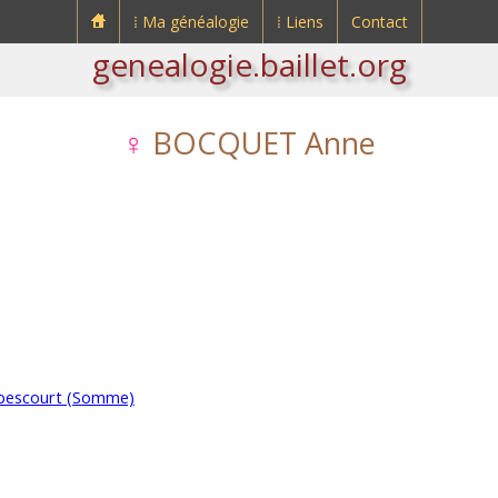
⁞ Ma généalogie
⁞ Liens
Contact
genealogie.baillet.org
♀
BOCQUET Anne
bescourt (Somme)