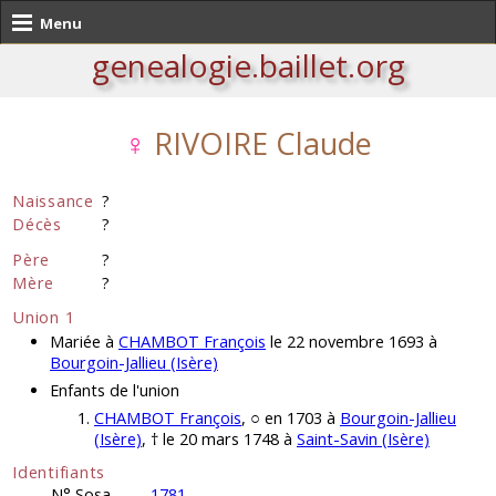
Menu
genealogie.baillet.org
♀
RIVOIRE Claude
Naissance
?
Décès
?
Père
?
Mère
?
Union 1
Mariée à
CHAMBOT François
le 22 novembre 1693 à
Bourgoin-Jallieu (Isère)
Enfants de l'union
CHAMBOT François
, ○ en 1703 à
Bourgoin-Jallieu
(Isère)
, † le 20 mars 1748 à
Saint-Savin (Isère)
Identifiants
N° Sosa
1781