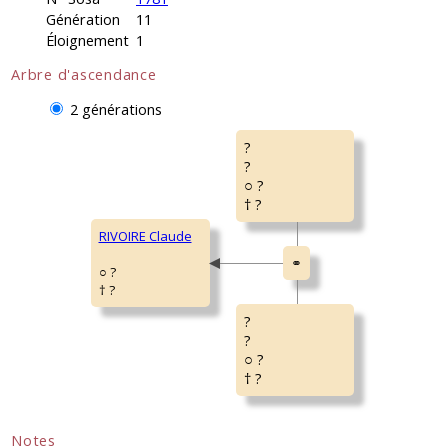
Génération
11
Éloignement
1
Arbre d'ascendance
2 générations
?
?
○ ?
† ?
RIVOIRE Claude
○ ?
† ?
?
?
○ ?
† ?
Notes