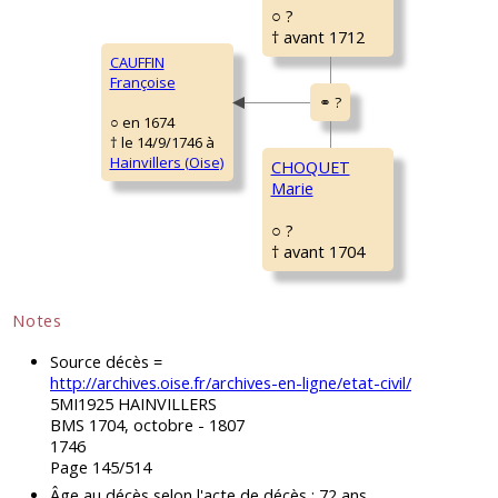
○ ?
† avant 1712
CAUFFIN
Françoise
○ en 1674
† le 14/9/1746 à
Hainvillers (Oise)
CHOQUET
Marie
○ ?
† avant 1704
Notes
Source décès =
http://archives.oise.fr/archives-en-ligne/etat-civil/
5MI1925 HAINVILLERS
BMS 1704, octobre - 1807
1746
Page 145/514
Âge au décès selon l'acte de décès : 72 ans