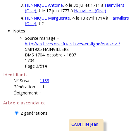
HENNIQUE Antoine
, ○ le 30 juillet 1711 à
Hainvillers
(Oise)
, † le 17 juin 1777 à
Hainvillers (Oise)
HENNIQUE Marguerite
, ○ le 13 avril 1714 à
Hainvillers
(Oise)
, † ?
Notes
Source mariage =
http://archives.oise.fr/archives-en-ligne/etat-civil/
5MI1925 HAINVILLERS
BMS 1704, octobre - 1807
1704
Page 3/514
Identifiants
N° Sosa
1139
Génération
11
Éloignement
1
Arbre d'ascendance
2 générations
CAUFFIN Jean