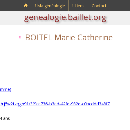
⁞ Ma généalogie
⁞ Liens
Contact
genealogie.baillet.org
♀
BOITEL Marie Catherine
omme)
483/rj5w2tzqgh91/3f9ce736-b3ed-42fe-932e-c0bcddd348f7
24 ans