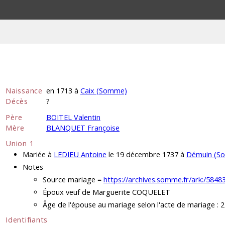
Naissance
en 1713 à
Caix (Somme)
Décès
?
Père
BOITEL Valentin
Mère
BLANQUET Françoise
Union 1
Mariée à
LEDIEU Antoine
le 19 décembre 1737 à
Démuin (S
Notes
Source mariage =
https://archives.somme.fr/ark:/58
Époux veuf de Marguerite COQUELET
Âge de l'épouse au mariage selon l'acte de mariage : 
Identifiants