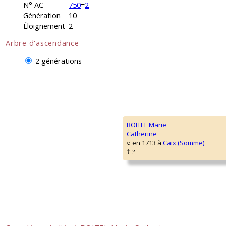
N° AC
750
=
2
Génération
10
Éloignement
2
Arbre d'ascendance
2 générations
BOITEL Marie
Catherine
○ en 1713 à
Caix (Somme)
† ?