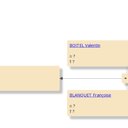
BOITEL Valentin
○ ?
† ?
BLANQUET Françoise
○ ?
† ?