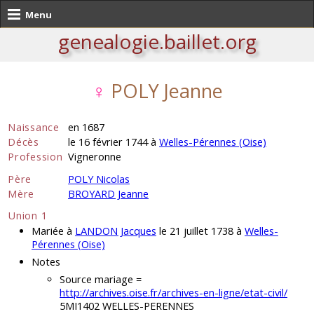
Menu
genealogie.baillet.org
♀
POLY Jeanne
Naissance
en 1687
Décès
le 16 février 1744 à
Welles-Pérennes (Oise)
Profession
Vigneronne
Père
POLY Nicolas
Mère
BROYARD Jeanne
Union 1
Mariée à
LANDON Jacques
le 21 juillet 1738 à
Welles-
Pérennes (Oise)
Notes
Source mariage =
http://archives.oise.fr/archives-en-ligne/etat-civil/
5MI1402 WELLES-PERENNES