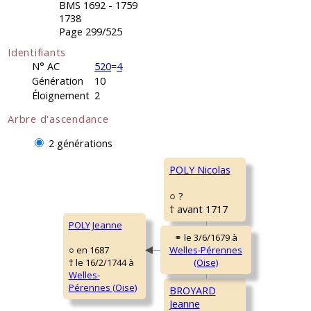
BMS 1692 - 1759
1738
Page 299/525
Identifiants
N° AC
520
=
4
Génération
10
Éloignement
2
Arbre d'ascendance
2 générations
POLY Nicolas
○ ?
† avant 1717
POLY Jeanne
○ en 1687
† le 16/2/1744 à
Welles-
Pérennes (Oise)
BROYARD
Jeanne