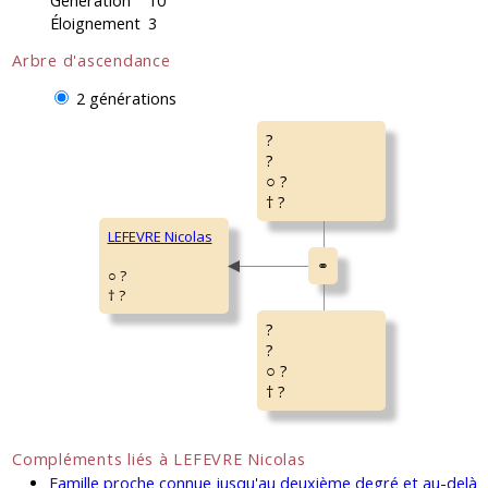
Génération
10
Éloignement
3
Arbre d'ascendance
2 générations
?
?
○ ?
† ?
LEFEVRE Nicolas
○ ?
† ?
?
?
○ ?
† ?
Compléments liés à LEFEVRE Nicolas
Famille proche connue jusqu'au deuxième degré et au-delà