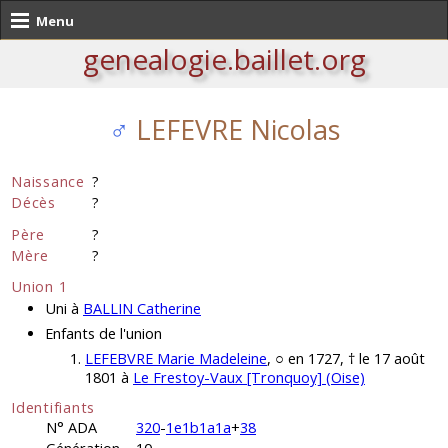
Menu
genealogie.baillet.org
♂
LEFEVRE Nicolas
Naissance
?
Décès
?
Père
?
Mère
?
Union 1
Uni à
BALLIN Catherine
Enfants de l'union
LEFEBVRE Marie Madeleine
, ○ en 1727, † le 17 août
1801 à
Le Frestoy-Vaux [Tronquoy] (Oise)
Identifiants
N° ADA
320
-
1e1b1a1a
+
38