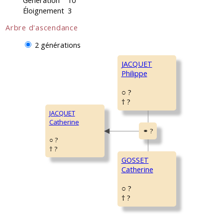
Génération
10
Éloignement
3
Arbre d'ascendance
2 générations
JACQUET
Philippe
○ ?
† ?
JACQUET
Catherine
○ ?
† ?
GOSSET
Catherine
○ ?
† ?