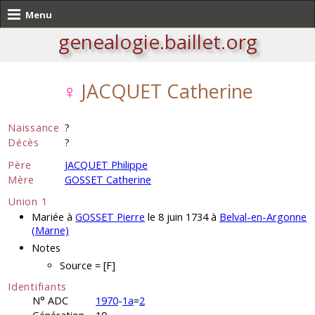
Menu
genealogie.baillet.org
♀
JACQUET Catherine
Naissance
?
Décès
?
Père
JACQUET Philippe
Mère
GOSSET Catherine
Union 1
Mariée à
GOSSET Pierre
le 8 juin 1734 à
Belval-en-Argonne
(Marne)
Notes
Source = [F]
Identifiants
N° ADC
1970
-
1a
=
2