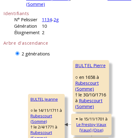
(Somme)
Identifiants
N° Pelissier
1134
-
2g
Génération
10
Éloignement
2
Arbre d'ascendance
2 générations
BULTEL Pierre
○ en 1658 à
Rubescourt
(Somme)
† le 30/10/1716
BULTEL Jeanne
à
Rubescourt
(Somme)
○ le 14/11/1711 à
Rubescourt
(Somme)
† le 2/4/1771 à
Rubescourt
(Somme)