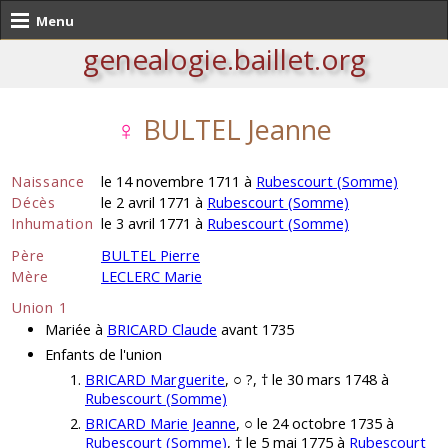
Menu
genealogie.baillet.org
♀
BULTEL Jeanne
Naissance
le 14 novembre 1711 à
Rubescourt (Somme)
Décès
le 2 avril 1771 à
Rubescourt (Somme)
Inhumation
le 3 avril 1771 à
Rubescourt (Somme)
Père
BULTEL Pierre
Mère
LECLERC Marie
Union 1
Mariée à
BRICARD Claude
avant 1735
Enfants de l'union
BRICARD Marguerite
, ○ ?, † le 30 mars 1748 à
Rubescourt (Somme)
BRICARD Marie Jeanne
, ○ le 24 octobre 1735 à
Rubescourt (Somme)
, † le 5 mai 1775 à
Rubescourt