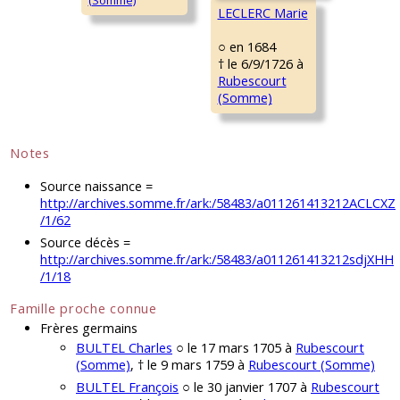
LECLERC Marie
○ en 1684
† le 6/9/1726 à
Rubescourt
(Somme)
Notes
Source naissance =
http://archives.somme.fr/ark:/58483/a011261413212ACLCXZ
/1/62
Source décès =
http://archives.somme.fr/ark:/58483/a011261413212sdjXHH
/1/18
Famille proche connue
Frères germains
BULTEL Charles
○ le 17 mars 1705 à
Rubescourt
(Somme)
, † le 9 mars 1759 à
Rubescourt (Somme)
BULTEL François
○ le 30 janvier 1707 à
Rubescourt