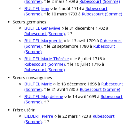
(Somme)
, † le 2 mars 1709 à
Rubescourt (Somme)
BULTEL Jean
○ le 4 août 1714 à
Rubescourt
(Somme)
, † le 10 mars 1793 à
Rubescourt (Somme)
Sœurs germaines
BULTEL Geneviève
○ le 31 décembre 1702 à
Rubescourt (Somme)
, † ?
BULTEL Marguerite
○ le 13 avril 1709 à
Rubescourt
(Somme)
, † le 28 septembre 1780 à
Rubescourt
(Somme)
BULTEL Marie Thérèse
○ le 8 juillet 1716 à
Rubescourt (Somme)
, † le 10 juillet 1716 à
Rubescourt (Somme)
Sœurs consanguines
BULTEL Marie
○ le 18 décembre 1696 à
Rubescourt
(Somme)
, † le 21 avril 1730 à
Rubescourt (Somme)
BULTEL Magdeleine
○ le 14 avril 1699 à
Rubescourt
(Somme)
, † ?
Frère utérin
LIÉBERT Pierre
○ le 22 mars 1723 à
Rubescourt
(Somme)
, † ?