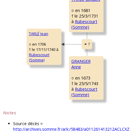
○ en 1681
† le 25/3/1731
à
Rubescourt
(Somme)
TARLÉ Jean
○ en 1706
† le 17/11/1740 à
Rubescourt
(Somme)
GRANGER
Anne
○ en 1673
† le 25/5/1743
à
Rubescourt
(Somme)
Notes
Source décès =
http://archives.somme.fr/ark:/58483/a011261413212ACLCXZ