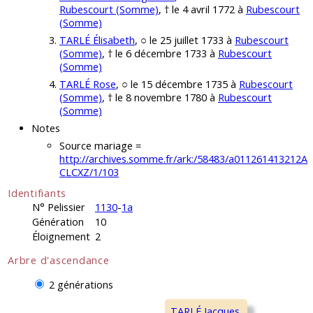
Rubescourt (Somme)
, † le 4 avril 1772 à
Rubescourt
(Somme)
TARLÉ Élisabeth
, ○ le 25 juillet 1733 à
Rubescourt
(Somme)
, † le 6 décembre 1733 à
Rubescourt
(Somme)
TARLÉ Rose
, ○ le 15 décembre 1735 à
Rubescourt
(Somme)
, † le 8 novembre 1780 à
Rubescourt
(Somme)
Notes
Source mariage =
http://archives.somme.fr/ark:/58483/a011261413212A
CLCXZ/1/103
Identifiants
N° Pelissier
1130
-
1a
Génération
10
Éloignement
2
Arbre d'ascendance
2 générations
TARLÉ Jacques