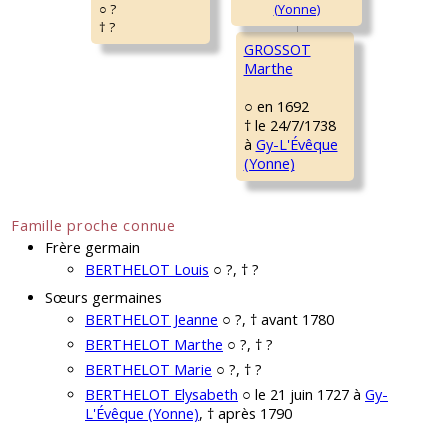
○ ?
† ?
GROSSOT
Marthe
○ en 1692
† le 24/7/1738
à
Gy-L'Évêque
(Yonne)
Famille proche connue
Frère germain
BERTHELOT Louis
○ ?, † ?
Sœurs germaines
BERTHELOT Jeanne
○ ?, † avant 1780
BERTHELOT Marthe
○ ?, † ?
BERTHELOT Marie
○ ?, † ?
BERTHELOT Elysabeth
○ le 21 juin 1727 à
Gy-
L'Évêque (Yonne)
, † après 1790