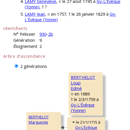
LAMY Geneviève
, ○ le 27 août 1745 à
Gy-L'Évêque
(Yonne)
, † ?
LAMY Jean
, ○ en 1757, † le 26 janvier 1829 à
Gy-
L'Évêque (Yonne)
Identifiants
N° Pelissier
930
-
2b
Génération
9
Éloignement
2
Arbre d'ascendance
2 générations
BERTHELOT
Loup
Edmé
○ en 1689
† le 2/3/1759 à
Gy-L'Évêque
(Yonne)
BERTHELOT
Marguerite