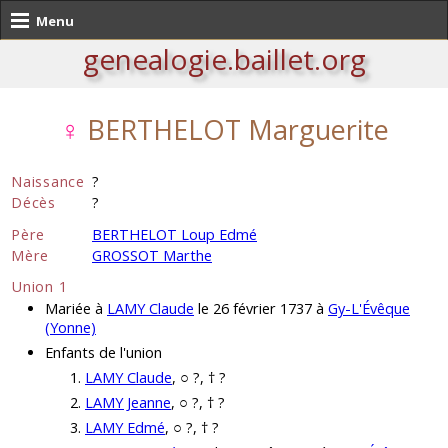
Menu
genealogie.baillet.org
♀
BERTHELOT Marguerite
Naissance
?
Décès
?
Père
BERTHELOT Loup Edmé
Mère
GROSSOT Marthe
Union 1
Mariée à
LAMY Claude
le 26 février 1737 à
Gy-L'Évêque
(Yonne)
Enfants de l'union
LAMY Claude
, ○ ?, † ?
LAMY Jeanne
, ○ ?, † ?
LAMY Edmé
, ○ ?, † ?