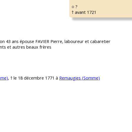
○ ?
† avant 1721
on 43 ans épouse FAVIER Pierre, laboureur et cabaretier
ants et autres beaux frères
mme)
, † le 18 décembre 1771 à
Remaugies (Somme)