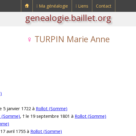
⁞ Ma généalogie
⁞ Liens
Contact
genealogie.baillet.org
♀
TURPIN Marie Anne
)
 le 5 janvier 1722 à
Rollot (Somme)
t (Somme)
, † le 19 septembre 1801 à
Rollot (Somme)
omme)
e 17 avril 1755 à
Rollot (Somme)