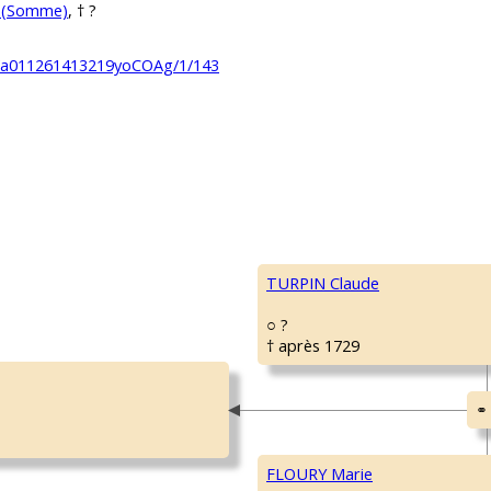
t (Somme)
, † ?
83/a011261413219yoCOAg/1/143
TURPIN Claude
○ ?
† après 1729
FLOURY Marie