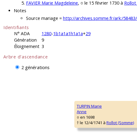
FAVIER Marie Magdeleine
, ○ le 15 février 1730 à
Rollo
Notes
Source mariage =
http://archives.somme.fr/ark:/584
Identifiants
N° ADA
1280
-
1b1a1a1h1a1a
+
29
Génération
9
Éloignement
3
Arbre d'ascendance
2 générations
TURPIN Marie
Anne
○ en 1698
† le 12/4/1741 à
Rollot (Somme)