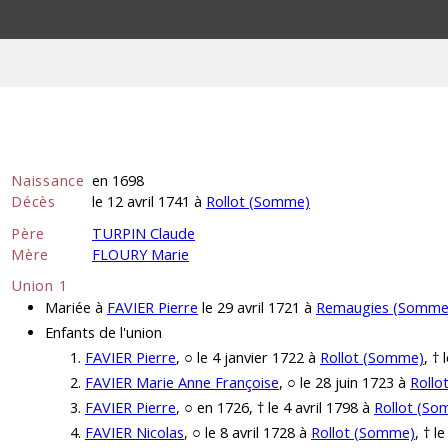
Naissance
en 1698
Décès
le 12 avril 1741 à
Rollot (Somme)
Père
TURPIN Claude
Mère
FLOURY Marie
Union 1
Mariée à
FAVIER Pierre
le 29 avril 1721 à
Remaugies (Somme
Enfants de l'union
FAVIER Pierre
, ○ le 4 janvier 1722 à
Rollot (Somme)
, †
FAVIER Marie Anne Françoise
, ○ le 28 juin 1723 à
Rollo
FAVIER Pierre
, ○ en 1726, † le 4 avril 1798 à
Rollot (S
FAVIER Nicolas
, ○ le 8 avril 1728 à
Rollot (Somme)
, † l