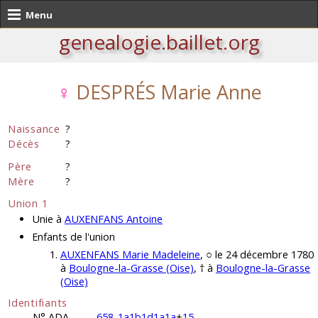
Menu
genealogie.baillet.org
♀
DESPRÉS Marie Anne
Naissance
?
Décès
?
Père
?
Mère
?
Union 1
Unie à
AUXENFANS Antoine
Enfants de l'union
AUXENFANS Marie Madeleine
, ○ le 24 décembre 1780
à
Boulogne-la-Grasse (Oise)
, † à
Boulogne-la-Grasse
(Oise)
Identifiants
N° ADA
658
-
1a1b1d1a1a
+
15