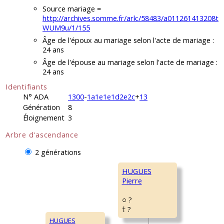
Source mariage =
http://archives.somme.fr/ark:/58483/a011261413208t
WUM9u/1/155
Âge de l'époux au mariage selon l'acte de mariage :
24 ans
Âge de l'épouse au mariage selon l'acte de mariage :
24 ans
Identifiants
N° ADA
1300
-
1a1e1e1d2e2c
+
13
Génération
8
Éloignement
3
Arbre d'ascendance
2 générations
HUGUES
Pierre
○ ?
† ?
HUGUES