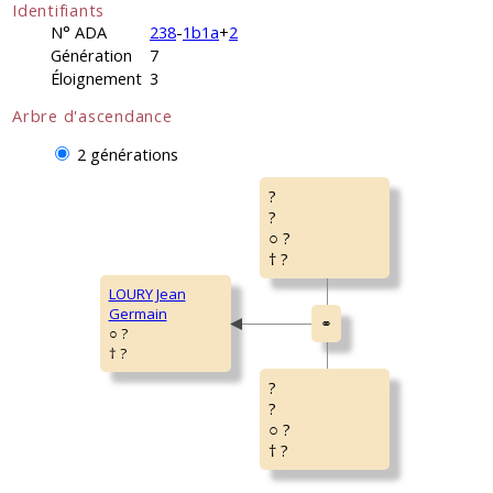
Identifiants
N° ADA
238
-
1b1a
+
2
Génération
7
Éloignement
3
Arbre d'ascendance
2 générations
?
?
○ ?
† ?
LOURY Jean
Germain
○ ?
† ?
?
?
○ ?
† ?