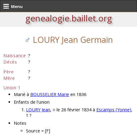
Menu
genealogie.baillet.org
♂
LOURY Jean Germain
Naissance
?
Décès
?
Père
?
Mère
?
Union 1
Marié à
BOUSSELIER Marie
en 1836
Enfants de l'union
LOURY Jean
, ○ le 26 février 1834 à
Escamps (Yonne)
,
† ?
Notes
Source = [F]