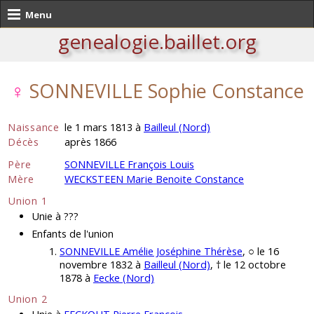
Menu
genealogie.baillet.org
♀
SONNEVILLE Sophie Constance
Naissance
le 1 mars 1813 à
Bailleul (Nord)
Décès
après 1866
Père
SONNEVILLE François Louis
Mère
WECKSTEEN Marie Benoite Constance
Union 1
Unie à ???
Enfants de l'union
SONNEVILLE Amélie Joséphine Thérèse
, ○ le 16
novembre 1832 à
Bailleul (Nord)
, † le 12 octobre
1878 à
Eecke (Nord)
Union 2