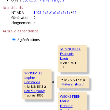
Unie à
EECKOUT Pierre François
Identifiants
N° ADA
1462
-
1a1b1a1a1a1a1a
+
11
Génération
7
Éloignement
3
Arbre d'ascendance
2 générations
SONNEVILLE
François
Louis
○ en 1763
† ?
SONNEVILLE
Sophie
Constance
○ le 1/3/1813 à
Bailleul (Nord)
† après 1866
WECKSTEEN
Marie
Benoite