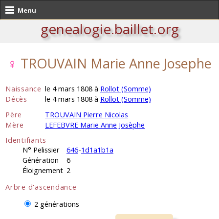
Menu
genealogie.baillet.org
♀
TROUVAIN Marie Anne Josephe
Naissance
le 4 mars 1808 à
Rollot (Somme)
Décès
le 4 mars 1808 à
Rollot (Somme)
Père
TROUVAIN Pierre Nicolas
Mère
LEFEBVRE Marie Anne Josèphe
Identifiants
N° Pelissier
646
-
1d1a1b1a
Génération
6
Éloignement
2
Arbre d'ascendance
2 générations