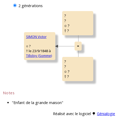
2 générations
?
?
○ ?
† ?
SIMON Victor
○ ?
† le 23/9/1848 à
Tilloloy (Somme)
?
?
○ ?
† ?
Notes
"Enfant de la grande maison"
Réalisé avec le logiciel 🌳
Génialogie