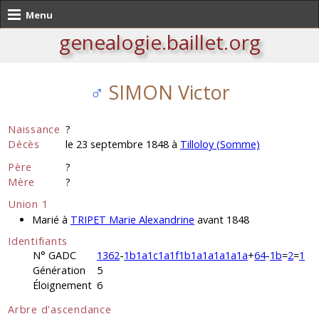
Menu
genealogie.baillet.org
♂
SIMON Victor
Naissance
?
Décès
le 23 septembre 1848 à
Tilloloy (Somme)
Père
?
Mère
?
Union 1
Marié à
TRIPET Marie Alexandrine
avant 1848
Identifiants
N° GADC
1362
-
1b1a1c1a1f1b1a1a1a1a1a
+
64
-
1b
=
2
=
1
Génération
5
Éloignement
6
Arbre d'ascendance