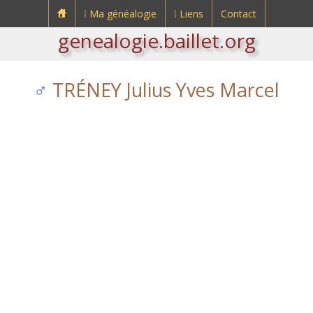
⁞ Ma généalogie
⁞ Liens
Contact
genealogie.baillet.org
♂
TRÉNEY Julius Yves Marcel