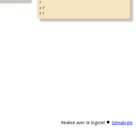
?
○ ?
† ?
Réalisé avec le logiciel 🌳
Génialogie