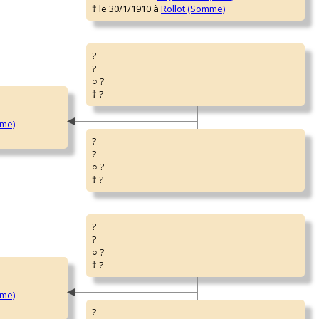
† le 30/1/1910 à
Rollot (Somme)
?
?
○ ?
† ?
mme)
?
?
○ ?
† ?
?
?
○ ?
† ?
mme)
?