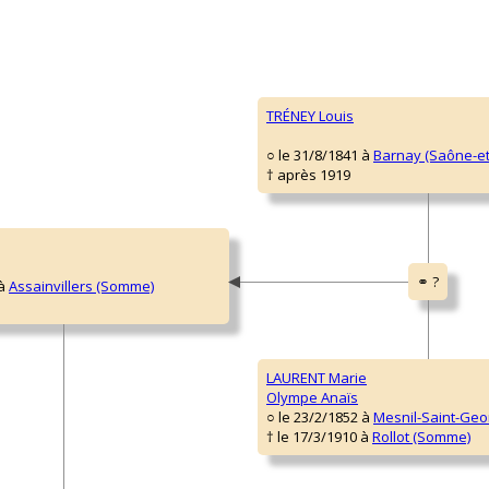
TRÉNEY Louis
○ le 31/8/1841 à
Barnay (Saône-et
† après 1919
 à
Assainvillers (Somme)
LAURENT Marie
Olympe Anaïs
○ le 23/2/1852 à
Mesnil-Saint-Ge
† le 17/3/1910 à
Rollot (Somme)