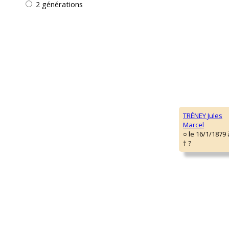
2 générations
TRÉNEY Jules
Marcel
○ le 16/1/1879
† ?