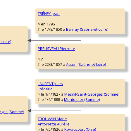
TRÉNEY Jean
○ en 1796
† le 17/8/1850 à
Barnay (Saône-et-Loire)
-Loire)
PREUSVEAU Pierrette
○ ?
† le 22/3/1857 à
Autun (Saône-et-Loire)
LAURENT Jules
Frédéric
○ le 1/4/1827 à
Mesnil-Saint-Georges (Somme)
† le 1/4/1888 à
Montdidier (Somme)
orges (Somme)
TROUVAIN Marie
Antoinette Aurélie
○ le 7/5/1826 à
Royaucourt (Oise)