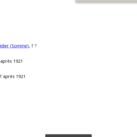
idier (Somme)
, † ?
† après 1921
 † après 1921