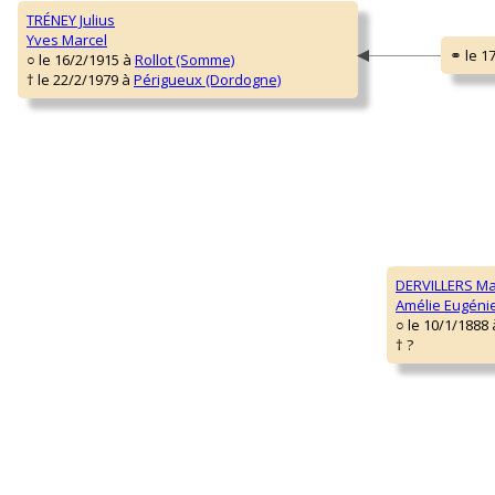
TRÉNEY Julius
Yves Marcel
○ le 16/2/1915 à
Rollot (Somme)
† le 22/2/1979 à
Périgueux (Dordogne)
DERVILLERS Ma
Amélie Eugéni
○ le 10/1/1888
† ?