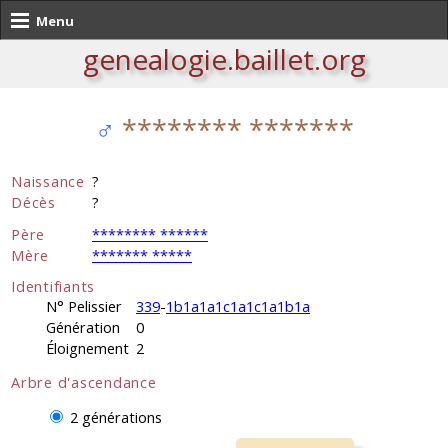
Menu
genealogie.baillet.org
♂
******** *******
Naissance
?
Décès
?
Père
******** ******
Mère
******* *****
Identifiants
N° Pelissier
339
-
1b1a1a1c1a1c1a1b1a
Génération
0
Éloignement
2
Arbre d'ascendance
2 générations