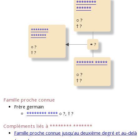
********
******
○ ?
† ?
********
*******
○ ?
† ?
******* *****
○ ?
† ?
Famille proche connue
Frère germain
******** ****
○ ?, † ?
Compléments liés à ******** *******
Famille proche connue jusqu'au deuxième degré et au-delà