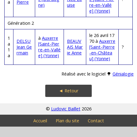
a
Pierre
ne)
uise
re-en-Vallé
e] (Yonne)
Génération 2
le 26 avril 17
1
à
Auxerre
DELSU
BEAUV
70 à
Auxerre
a
[Saint-Pier
Jean Ge
AIS Mar
[Saint-Pierre
?
1
re-en-Vallé
rmain
ie Anne
-en-Châtea
a
e] (Yonne)
u] (Yonne)
Réalisé avec le logiciel 🌳
Génialogie
◄ Retour
©
Ludovic Baillet
2026
Accueil
Plan du site
Contact