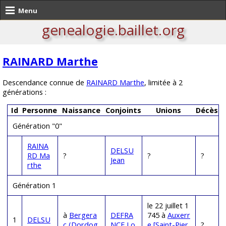
Menu
genealogie.baillet.org
RAINARD Marthe
Descendance connue de
RAINARD Marthe
, limitée à 2
générations :
Id
Personne
Naissance
Conjoints
Unions
Décès
Génération "0"
RAINA
DELSU
RD Ma
?
?
?
Jean
rthe
Génération 1
le 22 juillet 1
à
Bergera
DEFRA
745 à
Auxerr
1
DELSU
c (Dordog
NCE Lo
e [Saint-Pier
?