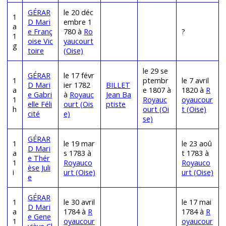
GÉRAR
le 20 déc
1
D Mari
embre 1
a
e Franç
780 à
Ro
?
1
oise Vic
yaucourt
g
toire
(Oise)
le 29 se
GÉRAR
le 17 févr
1
ptembr
le 7 avril
D Mari
ier 1782
BILLET
a
e 1807 à
1820 à
R
e Gabri
à
Royauc
Jean Ba
1
Royauc
oyaucour
elle Féli
ourt (Ois
ptiste
h
ourt (Oi
t (Oise)
cité
e)
se)
GÉRAR
1
le 19 mar
le 23 aoû
D Mari
a
s 1783 à
t 1783 à
e Thér
1
Royauco
Royauco
èse Juli
i
urt (Oise)
urt (Oise)
e
GÉRAR
1
le 30 avril
le 17 mai
D Mari
a
1784 à
R
1784 à
R
e Gene
1
oyaucour
oyaucour