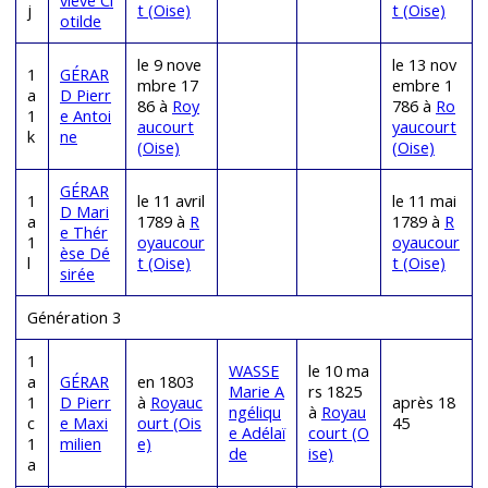
viève Cl
j
t (Oise)
t (Oise)
otilde
le 9 nove
le 13 nov
1
GÉRAR
mbre 17
embre 1
a
D Pierr
86 à
Roy
786 à
Ro
1
e Antoi
aucourt
yaucourt
k
ne
(Oise)
(Oise)
GÉRAR
1
le 11 avril
le 11 mai
D Mari
a
1789 à
R
1789 à
R
e Thér
1
oyaucour
oyaucour
èse Dé
l
t (Oise)
t (Oise)
sirée
Génération 3
1
WASSE
le 10 ma
a
GÉRAR
en 1803
Marie A
rs 1825
1
D Pierr
à
Royauc
après 18
ngéliqu
à
Royau
c
e Maxi
ourt (Ois
45
e Adélaï
court (O
1
milien
e)
de
ise)
a