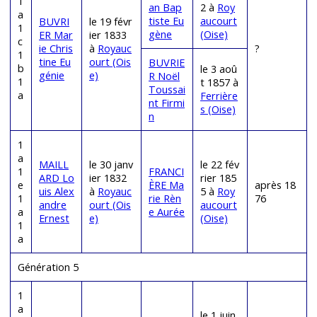
1
an Bap
2 à
Roy
a
tiste Eu
aucourt
BUVRI
le 19 févr
1
gène
(Oise)
ER Mar
ier 1833
c
ie Chris
à
Royauc
?
1
tine Eu
ourt (Ois
BUVRIE
b
le 3 aoû
génie
e)
R Noël
1
t 1857 à
Toussai
a
Ferrière
nt Firmi
s (Oise)
n
1
a
MAILL
le 30 janv
le 22 fév
1
FRANCI
ARD Lo
ier 1832
rier 185
e
ÈRE Ma
après 18
uis Alex
à
Royauc
5 à
Roy
1
rie Rèn
76
andre
ourt (Ois
aucourt
a
e Aurée
Ernest
e)
(Oise)
1
a
Génération 5
1
a
le 1 juin