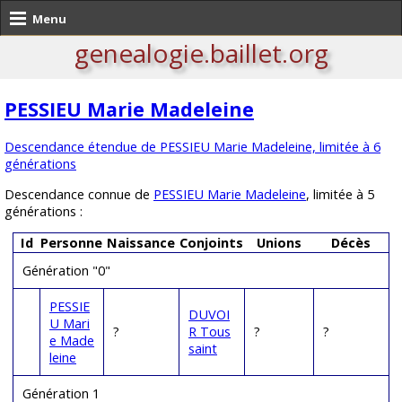
Menu
genealogie.baillet.org
PESSIEU Marie Madeleine
Descendance étendue de PESSIEU Marie Madeleine, limitée à 6
générations
Descendance connue de
PESSIEU Marie Madeleine
, limitée à 5
générations :
Id
Personne
Naissance
Conjoints
Unions
Décès
Génération "0"
PESSIE
DUVOI
U Mari
?
R Tous
?
?
e Made
saint
leine
Génération 1