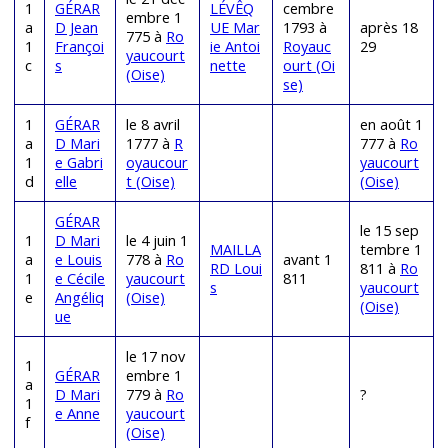
1
GÉRAR
LÉVÊQ
cembre
embre 1
a
D Jean
UE Mar
1793 à
après 18
775 à
Ro
1
Françoi
ie Antoi
Royauc
29
yaucourt
c
s
nette
ourt (Oi
(Oise)
se)
1
GÉRAR
le 8 avril
en août 1
a
D Mari
1777 à
R
777 à
Ro
1
e Gabri
oyaucour
yaucourt
d
elle
t (Oise)
(Oise)
GÉRAR
le 15 sep
1
D Mari
le 4 juin 1
MAILLA
tembre 1
a
e Louis
778 à
Ro
avant 1
RD Loui
811 à
Ro
1
e Cécile
yaucourt
811
s
yaucourt
e
Angéliq
(Oise)
(Oise)
ue
le 17 nov
1
GÉRAR
embre 1
a
D Mari
779 à
Ro
?
1
e Anne
yaucourt
f
(Oise)