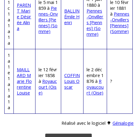
1
le 5 mai 1
le 10 févr
PAREN
1880 à
c
859 à
Pie
ier 1881
T Mari
BALLIN
Piennes
1
nnes-Onv
à
Piennes
e Désir
Émile H
-Onviller
a
illers [Pie
-Onvillers
ée Alin
enri
s [Pienn
1
nnes] (So
[Piennes]
a
es] (So
a
mme)
(Somme)
mme)
1
a
1
a
1
MAILL
le 12 févr
le 2 déc
e
ARD M
ier 1858
COFFIN
embre 1
1
arie Flo
à
Royauc
Louis O
876 à
R
?
a
rentine
ourt (Ois
scar
oyaucou
1
Louise
e)
rt (Oise)
a
1
a
Réalisé avec le logiciel 🌳
Génialogie