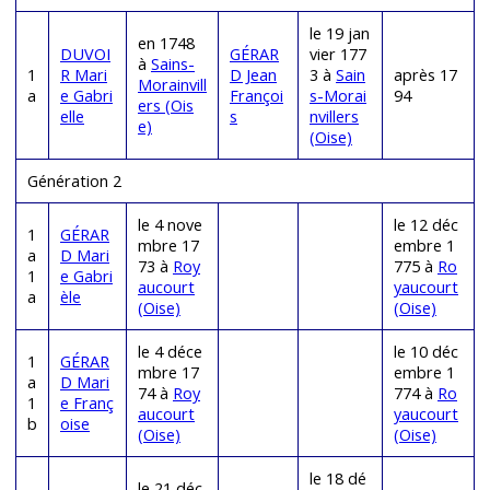
le 19 jan
en 1748
DUVOI
GÉRAR
vier 177
à
Sains-
1
R Mari
D Jean
3 à
Sain
après 17
Morainvill
a
e Gabri
Françoi
s-Morai
94
ers (Ois
elle
s
nvillers
e)
(Oise)
Génération 2
le 4 nove
le 12 déc
1
GÉRAR
mbre 17
embre 1
a
D Mari
73 à
Roy
775 à
Ro
1
e Gabri
aucourt
yaucourt
a
èle
(Oise)
(Oise)
le 4 déce
le 10 déc
1
GÉRAR
mbre 17
embre 1
a
D Mari
74 à
Roy
774 à
Ro
1
e Franç
aucourt
yaucourt
b
oise
(Oise)
(Oise)
le 18 dé
le 21 déc