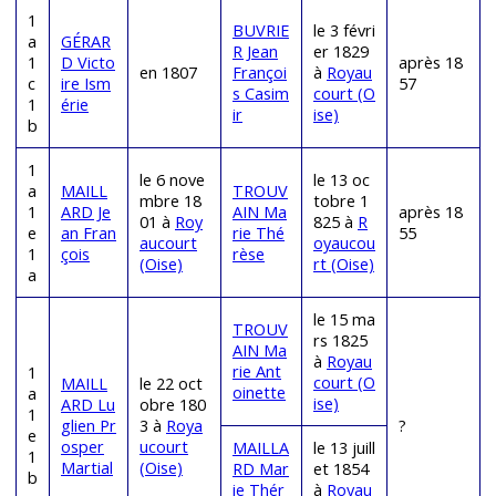
1
BUVRIE
le 3 févri
a
GÉRAR
R Jean
er 1829
1
D Victo
après 18
en 1807
Françoi
à
Royau
c
ire Ism
57
s Casim
court (O
1
érie
ir
ise)
b
1
le 6 nove
le 13 oc
a
MAILL
TROUV
mbre 18
tobre 1
1
ARD Je
AIN Ma
après 18
01 à
Roy
825 à
R
e
an Fran
rie Thé
55
aucourt
oyaucou
1
çois
rèse
(Oise)
rt (Oise)
a
le 15 ma
TROUV
rs 1825
AIN Ma
à
Royau
rie Ant
1
court (O
MAILL
le 22 oct
oinette
a
ise)
ARD Lu
obre 180
1
glien Pr
3 à
Roya
?
e
osper
ucourt
MAILLA
le 13 juill
1
Martial
(Oise)
RD Mar
et 1854
b
ie Thér
à
Royau