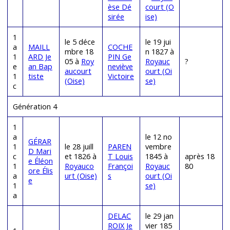
èse Dé
court (O
sirée
ise)
1
le 5 déce
le 19 jui
a
MAILL
COCHE
mbre 18
n 1827 à
1
ARD Je
PIN Ge
05 à
Roy
Royauc
?
e
an Bap
neviève
aucourt
ourt (Oi
1
tiste
Victoire
(Oise)
se)
c
Génération 4
1
a
le 12 no
GÉRAR
1
le 28 juill
PAREN
vembre
D Mari
c
et 1826 à
T Louis
1845 à
après 18
e Éléon
1
Royauco
Françoi
Royauc
80
ore Élis
a
urt (Oise)
s
ourt (Oi
e
1
se)
a
DELAC
le 29 jan
ROIX Je
vier 185