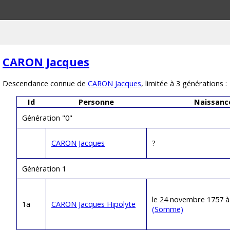
CARON Jacques
Descendance connue de
CARON Jacques
, limitée à 3 générations :
Id
Personne
Naissanc
Génération "0"
CARON Jacques
?
Génération 1
le 24 novembre 1757 
1a
CARON Jacques Hipolyte
(Somme)