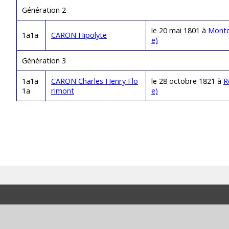
Génération 2
le 20 mai 1801 à
Montd
1a1a
CARON Hipolyte
e)
Génération 3
1a1a
CARON Charles Henry Flo
le 28 octobre 1821 à
R
1a
rimont
e)