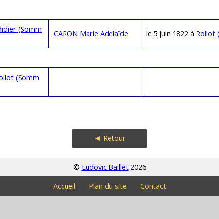
idier (Somm
CARON Marie Adelaïde
le 5 juin 1822 à
Rollot
ollot (Somm
◄ Retour
©
Ludovic Baillet
2026
Accueil
Plan du site
Contact