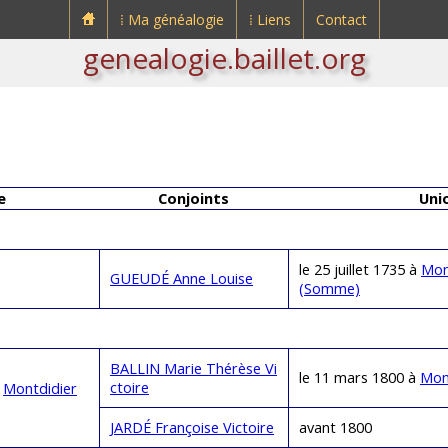
⁞ Ma généalogie
⁞ Liens
Contact
genealogie.baillet.org
e
Conjoints
Uni
le 25 juillet 1735 à
Mont
GUEUDÉ Anne Louise
(Somme)
BALLIN Marie Thérèse Vi
le 11 mars 1800 à
Mon
ctoire
à
Montdidier
JARDÉ Françoise Victoire
avant 1800