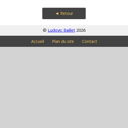
◄ Retour
©
Ludovic Baillet
2026
Accueil
Plan du site
Contact