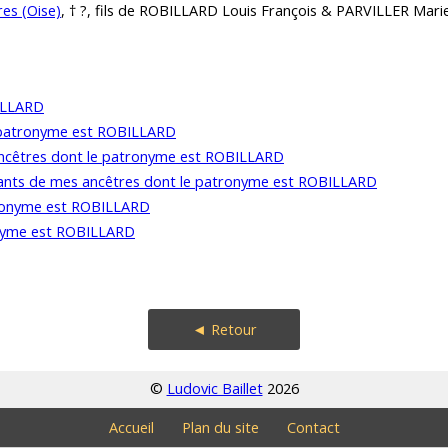
res (Oise)
, † ?, fils de ROBILLARD Louis François & PARVILLER Mari
ILLARD
e patronyme est ROBILLARD
ancêtres dont le patronyme est ROBILLARD
dants de mes ancêtres dont le patronyme est ROBILLARD
tronyme est ROBILLARD
onyme est ROBILLARD
◄ Retour
©
Ludovic Baillet
2026
Accueil
Plan du site
Contact