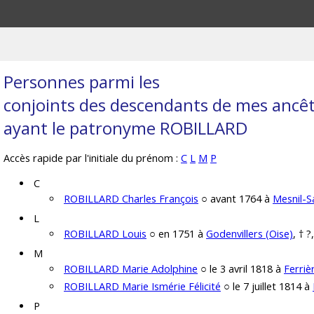
Personnes parmi les
conjoints des descendants de mes ancê
ayant le patronyme ROBILLARD
Accès rapide par l'initiale du prénom :
C
L
M
P
C
ROBILLARD Charles François
○ avant 1764 à
Mesnil-
L
ROBILLARD Louis
○ en 1751 à
Godenvillers (Oise)
, † 
M
ROBILLARD Marie Adolphine
○ le 3 avril 1818 à
Ferriè
ROBILLARD Marie Ismérie Félicité
○ le 7 juillet 1814 à
P