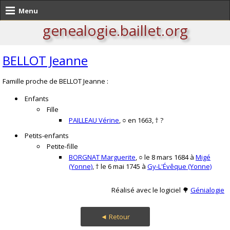
Menu
genealogie.baillet.org
BELLOT Jeanne
Famille proche de BELLOT Jeanne :
Enfants
Fille
PAILLEAU Vérine
, ○ en 1663, † ?
Petits-enfants
Petite-fille
BORGNAT Marguerite
, ○ le 8 mars 1684 à
Migé
(Yonne)
, † le 6 mai 1745 à
Gy-L'Évêque (Yonne)
Réalisé avec le logiciel 🌳
Génialogie
◄ Retour